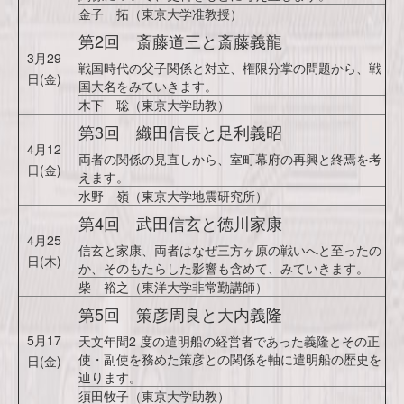
金子 拓（東京大学准教授）
第2回 斎藤道三と斎藤義龍
3月29
戦国時代の父子関係と対立、権限分掌の問題から、戦
日(金)
国大名をみていきます。
木下 聡（東京大学助教）
第3回 織田信長と足利義昭
4月12
両者の関係の見直しから、室町幕府の再興と終焉を考
日(金)
えます。
水野 嶺（東京大学地震研究所）
第4回 武田信玄と徳川家康
4月25
信玄と家康、両者はなぜ三方ヶ原の戦いへと至ったの
日(木)
か、そのもたらした影響も含めて、みていきます。
柴 裕之（東洋大学非常勤講師）
第5回 策彦周良と大内義隆
5月17
天文年間2 度の遣明船の経営者であった義隆とその正
使・副使を務めた策彦との関係を軸に遣明船の歴史を
日(金)
辿ります。
須田牧子（東京大学助教）