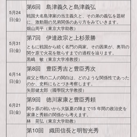
第6回 島津義久と島津義弘
5月24
戦国大名島津家の当主義久と、その弟の義弘を題材
日(金)
に、激動期の兄弟関係のあり方をみていきます。
畑山周平（東京大学助教）
第7回 伊達政宗と上杉景勝
5月31
ともに戦国から続く名門の両家。その因果が、奥羽の
日(金)
関ケ原で火花を散らすまでの過程を辿ります。
黒嶋 敏（東京大学准教授）
第8回 豊臣秀吉と豊臣秀次
6月14
叔父と甥の二人の関白は、どのような関係性であった
日(金)
のか、史料にもとづき考察します。
矢部健太郎（國學院大学教授）
第9回 徳川家康と豊臣秀頼
6月21
関ヶ原の戦いから大阪夏の陣まで15 年間の政治史を
日(金)
家康と秀頼の関係から考えます。
林 晃弘（東京大学助教）
第10回 織田信長と明智光秀