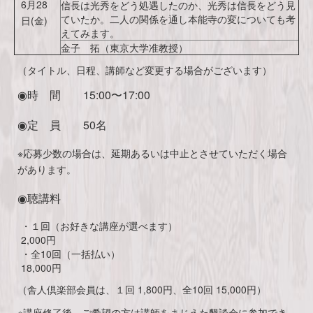
6月28
信長は光秀をどう処遇したのか、光秀は信長をどう見
ていたか。二人の関係を通し本能寺の変についても考
日(金)
えてみます。
金子 拓（東京大学准教授）
（タイトル、日程、講師など変更する場合がございます）
◉時 間 15:00〜17:00
◉定 員 50名
※応募少数の場合は、延期あるいは中止とさせていただく場合
があります。
◉聴講料
・１回（お好きな講座が選べます）
2,000円
・全10回（一括払い）
18,000円
（舎人倶楽部会員は、１回 1,800円、全10回 15,000円）
※講座修了後、ご希望の方は講師をまじえた懇談会に参加でき