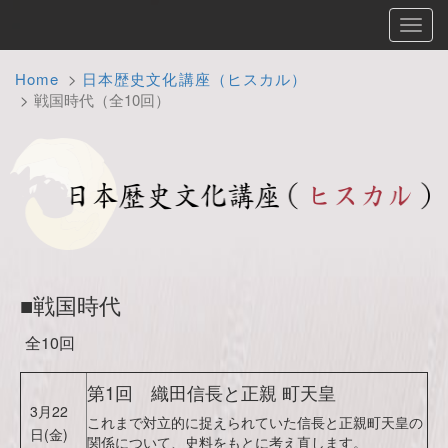
Toggl
navig
Home
日本歴史文化講座（ヒスカル）
戦国時代（全10回）
■戦国時代
全10回
第1回 織田信長と正親 町天皇
3月22
これまで対立的に捉えられていた信長と正親町天皇の
日(金)
関係について、史料をもとに考え直します。