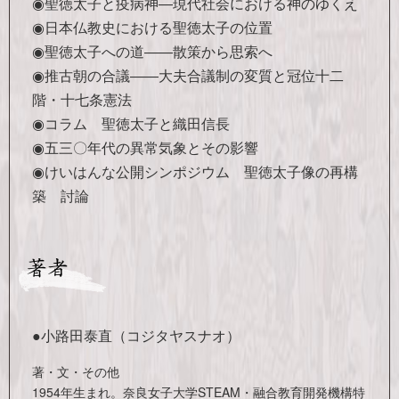
◉聖徳太子と疫病神―現代社会における神のゆくえ
◉日本仏教史における聖徳太子の位置
◉聖徳太子への道――散策から思索へ
◉推古朝の合議――大夫合議制の変質と冠位十二
階・十七条憲法
◉コラム 聖徳太子と織田信長
◉五三〇年代の異常気象とその影響
◉けいはんな公開シンポジウム 聖徳太子像の再構
築 討論
●小路田泰直（コジタヤスナオ）
著・文・その他
1954年生まれ。奈良女子大学STEAM・融合教育開発機構特