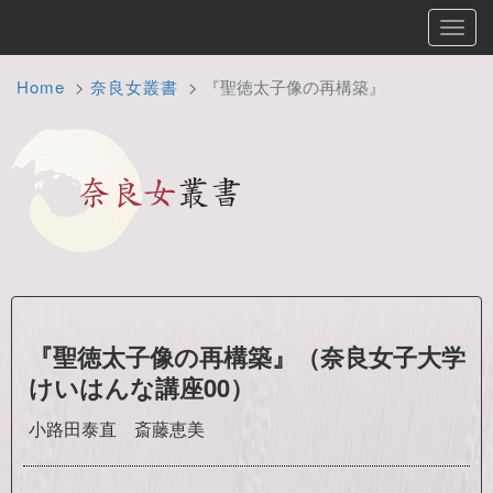
Toggl
navig
Home
奈良女叢書
『聖徳太子像の再構築』
『聖徳太子像の再構築』（奈良女子大学
けいはんな講座00）
小路田泰直 斎藤恵美