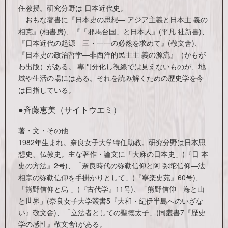
任教授。研究分野は 日本近代史。
おもな著書に『日本史の思想― アジア主義と日本主 義の
相克』(柏書房)、『「邪馬台国」と日本人』(平凡 社新書)、
『日本近代の起源―三・一一の必然を求めて』(敬文舎)、
『日本史の政治哲学―非西洋的民主主 義の源流』（かもが
わ出版）がある。 專門分化し視線では見えないものが、地
域や生活の場にはある。それを読み解くための歴史学を今
は目指している。
●斉藤恵美（サイトウエミ）
著・文・その他
1982年生まれ。奈良女子大学特任助教。研究分野は日本思
想史、仏教史。主な著作・論文に「大麻の日本史」(『日 本
史の方法』2号)、「奈良時代の弥勒信仰と阿 弥陀信仰―法
相宗の弥勒信仰を手掛かりとして」(『寧楽史苑』60号)、
「熊野信仰と烏 」(『古代学』11号)、「熊野信仰―海と山
と世界」(奈良女子大学叢書5『大和・紀伊半島へのいざな
い』敬文舎)、「立法者としての聖徳太子」(同叢書7『歴史
学の感性』敬文舎)がある。