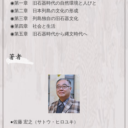
◉第一章 旧石器時代の自然環境と人びと
◉第二章 日本列島の文化の形成
◉第三章 列島独自の旧石器文化
◉第四章 社会と生活
◉第五章 旧石器時代から縄文時代へ
●佐藤 宏之（サトウ・ヒロユキ）