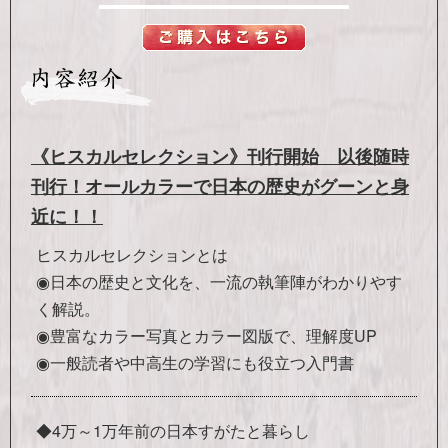
《ヒスカルセレクション》刊行開始 以後随時
刊行！オールカラーで日本の歴史がグーンと身
近に！！
ヒスカルセレクションとは
◉日本の歴史と文化を、一流の執筆陣がわかりやす
く解説。
◉豊富なカラー写真とカラー図版で、理解度UP
◉一般読者や中高生の学習にも役立つ入門書
◆4万～1万年前の日本すがたと暮らし