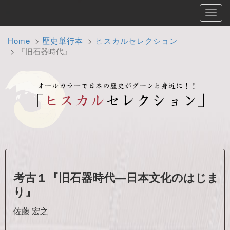
Toggl
navig
Home
歴史単行本
ヒスカルセレクション
『旧石器時代』
考古１『旧石器時代―日本文化のはじま
り』
佐藤 宏之