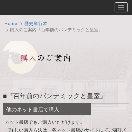
Toggl
navig
Home
歴史単行本
購入のご案内『百年前のパンデミックと皇室』
■『百年前のパンデミックと皇室』
他のネット書店で購入
ネット書店でもご購入いただけます。
（詳しい購入方法は、各ネット書店のサイトにてご確認く