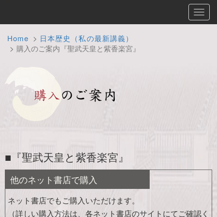
Toggl
navig
Home
日本歴史（私の最新講義）
購入のご案内『聖武天皇と紫香楽宮』
■『聖武天皇と紫香楽宮』
他のネット書店で購入
ネット書店でもご購入いただけます。
（詳しい購入方法は、各ネット書店のサイトにてご確認く