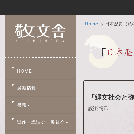
Home
日本歴史（私
HOME
最新情報
『縄文社会と
書籍
設楽 博己
講座・講演会・展覧会