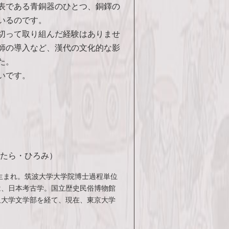
表である青銅器のひとつ、銅鐸の
いるのです。
切って取り組んだ経験はありませ
師の導入など、漢代の文化的な影
た。
いです。
したら・ひろみ）
県生まれ。筑波大学大学院博士過程単位
は、日本考古学。国立歴史民俗博物館
沢大学文学部を経て、現在、東京大学