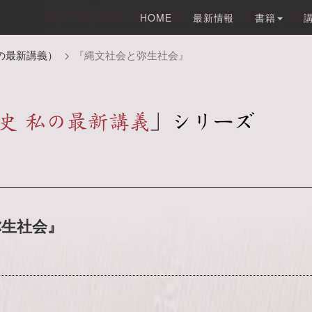
HOME
最新情報
書籍
の最新講義）
『縄文社会と弥生社会』
弥生社会』