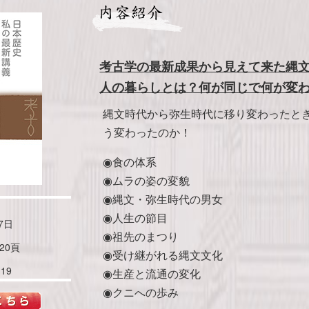
考古学の最新成果から見えて来た縄
人の暮らしとは？何が同じで何が変
縄文時代から弥生時代に移り変わったと
う変わったのか！
◉食の体系
◉ムラの姿の変貌
◉縄文・弥生時代の男女
◉人生の節目
7日
◉祖先のまつり
20頁
◉受け継がれる縄文文化
119
◉生産と流通の変化
◉クニへの歩み