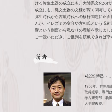
ける弥生土器の成立にも、大陸系文化の代
成立にも、縄文土器の文様が深く関与して
弥生時代から古墳時代への移行問題に正面
んが、イレズミの変容や方相氏という呪術
響という側面から私なりの理解を示しまし
ご一読いただき、ご批判を頂戴できれば幸
●設楽 博己（
1956年、群馬
取得退学。専門
考古研究部、駒
大学院教授。