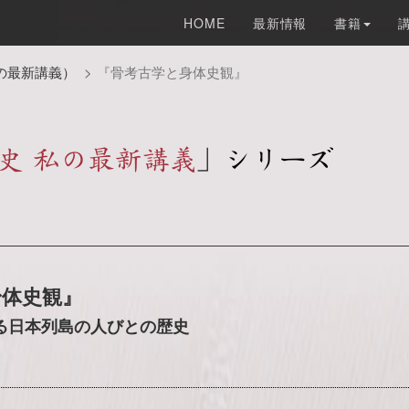
HOME
最新情報
書籍
の最新講義）
『骨考古学と身体史観』
身体史観』
る日本列島の人びとの歴史