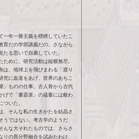
て一年一冊主義を標榜していたこ
教育だの学部講義だの、さながら
怩たる思いで自粛していた。
たために、研究活動は縦横無尽。
糸は、地球上を飛びまわる「渡り
研究に血道をあげ、世界のあちこ
屋」ものの仕事。古人骨から古代
かげで「書斎派」の蘊蓄には敵わ
についた。
は、そんな私の生きかたを結晶さ
そうではない。考古学のようだ
そんな大それたものでは、さらさ
なりの異分野融合を試みたわけ