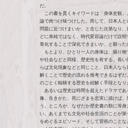
だ。
この書を貫くキイワードは「身体史観」
論で肉つけ味つけした。而して、日本人と
問題に近づけまいか、と念じた次第なり。
どに単純ではなく、時代変容論だけで説明
章化することで深化できまいか、と願った
もとより、ひとり一人の身体は、賜り物
や社会などと同様、歴史性を有する。長い
らば文化現象などと同じこと、日本人なら
解くことで歴史の流れを推考できるはずだ
のごとく輻輳する歴史を紐解く手段となり
あるいは歴史は時間を超えたドラマであ
像、生きかた、死にざまを忠実に描けば、
う。ところが、なぜだか歴史書の類に等身
い。あくまでも文化や社会生活のことが第
をめぐるエピソード、そして習俗のことな