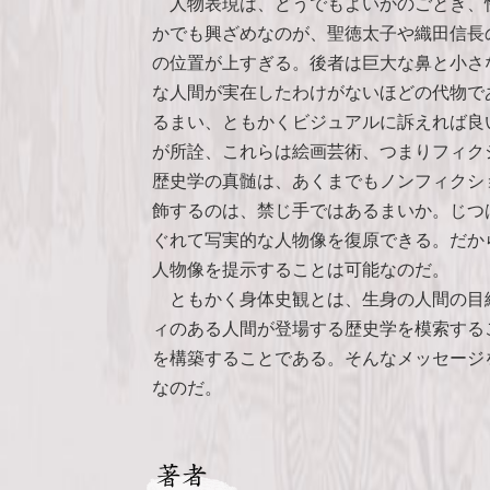
人物表現は、どうでもよいかのごとき、
かでも興ざめなのが、聖徳太子や織田信長
の位置が上すぎる。後者は巨大な鼻と小さ
な人間が実在したわけがないほどの代物で
るまい、ともかくビジュアルに訴えれば良
が所詮、これらは絵画芸術、つまりフィク
歴史学の真髄は、あくまでもノンフィクシ
飾するのは、禁じ手ではあるまいか。じつ
ぐれて写実的な人物像を復原できる。だか
人物像を提示することは可能なのだ。
ともかく身体史観とは、生身の人間の目
ィのある人間が登場する歴史学を模索する
を構築することである。そんなメッセージ
なのだ。