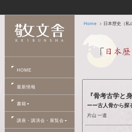
Home
日本歴史（私
HOME
最新情報
『骨考古学と
書籍
ーー古人骨から探
片山 一道
講座・講演会・展覧会