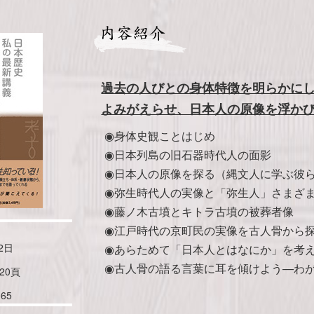
過去の人びとの身体特徴を明らかに
よみがえらせ、日本人の原像を浮か
◉身体史観ことはじめ
◉日本列島の旧石器時代人の面影
◉日本人の原像を探る（縄文人に学ぶ彼
◉弥生時代人の実像と「弥生人」さまざ
◉藤ノ木古墳とキトラ古墳の被葬者像
◉江戸時代の京町民の実像を古人骨から
2日
◉あらためて「日本人とはなにか」を考
◉古人骨の語る言葉に耳を傾けよう—わ
20頁
065