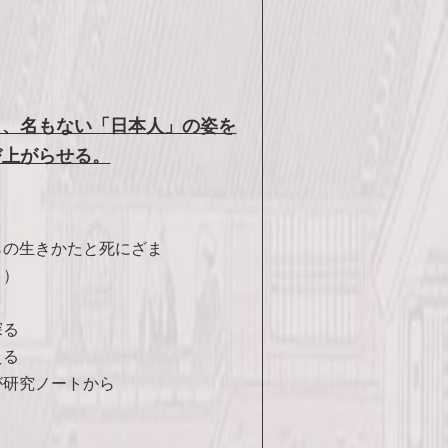
し、名もない「日本人」の姿を
び上がらせる。
らの生きかたと死にざま
ま）
探る
える
が研究ノートから