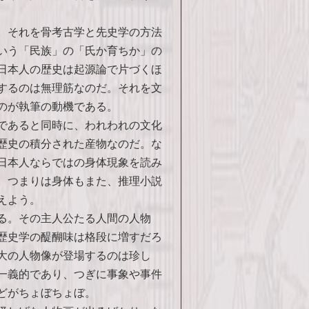
。それを骨考古学と先史学の方法
いう「民族」の「氏か育ちか」の
日本人の歴史は起源論で片づくほ
するのは無理筋なのだ。それを文
のが執筆の動機である。
であると同時に、われわれの文化
歴史の積分された産物なのだ。な
日本人ならではの身体現象を読み
。つまりは身体もまた、推理小説
えよう。
る。その主人公たる人間の人物
歴史学の醍醐味は格段に増すだろ
大の人物像が登場するのは珍し
一義的であり、つぎに事象や事件
どがちょぼちょぼ。