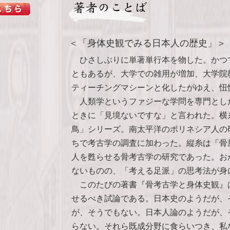
＜「身体史観でみる日本人の歴史」＞
ひさしぶりに単著単行本を物した。かつ
ともあるが、大学での雑用が増加、大学院
ティーチングマシーンと化したがゆえ、忸
人類学というファジーな学問を専門とし
ときに「見境ないですな」と言われた。横
鳥」シリーズ。南太平洋のポリネシア人の
ちで考古学の調査に加わった。縦糸は「骨
人を甦らせる骨考古学の研究であった。お
ないものの、「考える足派」の思考法が身
このたびの著書『骨考古学と身体史観』
せるべき試論である。日本史のようだが、
が、そうでもない。日本人論のようだが、
らない。それら既成分野に食らいつき、私