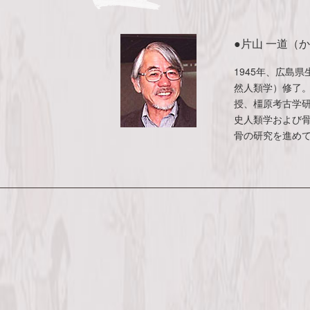
●片山 一道（
1945年、広島
然人類学）修了
授、橿原考古学
史人類学および
骨の研究を進め