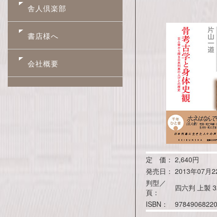
舎人倶楽部
書店様へ
会社概要
定 価：
2,640円
発売日：
2013年07月2
判型／
四六判 上製 3
頁：
ISBN：
9784906822