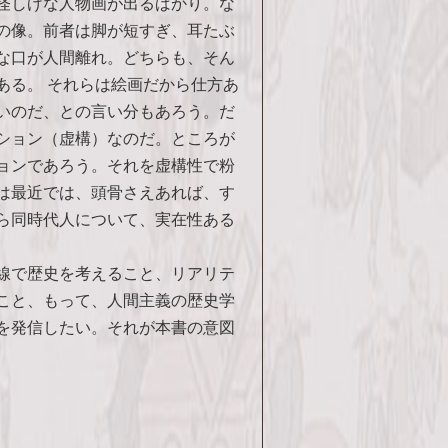
怪しげな人物画が出るばかり。な
の像。前者は脚が短すぎ、耳たぶ
な口が人間離れ。どちらも、そん
ある。 それらは絵画だから仕方あ
いのだ、との言い分もあろう。だ
ション（虚構）なのだ。ところが
ョンであろう。それを虚構性で粉
は最近では、頭骨さえあれば、す
ら同時代人について、実在性ある
線で歴史を考えること、リアリテ
こと、もって、人間主義の歴史学
を発信したい。それが本書の意図