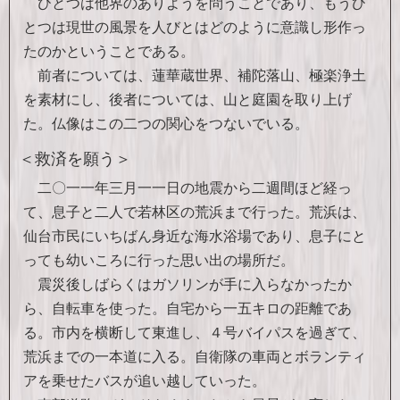
ひとつは他界のありようを問うことであり、もうひ
とつは現世の風景を人びとはどのように意識し形作っ
たのかということである。
前者については、蓮華蔵世界、補陀落山、極楽浄土
を素材にし、後者については、山と庭園を取り上げ
た。仏像はこの二つの関心をつないでいる。
＜救済を願う＞
二〇一一年三月一一日の地震から二週間ほど経っ
て、息子と二人で若林区の荒浜まで行った。荒浜は、
仙台市民にいちばん身近な海水浴場であり、息子にと
っても幼いころに行った思い出の場所だ。
震災後しばらくはガソリンが手に入らなかったか
ら、自転車を使った。自宅から一五キロの距離であ
る。市内を横断して東進し、４号バイパスを過ぎて、
荒浜までの一本道に入る。自衛隊の車両とボランティ
アを乗せたバスが追い越していった。