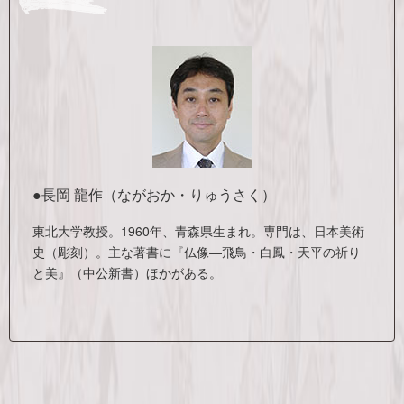
●長岡 龍作（ながおか・りゅうさく）
東北大学教授。1960年、青森県生まれ。専門は、日本美術
史（彫刻）。主な著書に『仏像―飛鳥・白鳳・天平の祈り
と美』（中公新書）ほかがある。