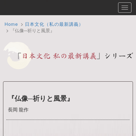
Toggl
navig
Home
日本文化（私の最新講義）
『仏像─祈りと風景』
『仏像─祈りと風景』
長岡 龍作