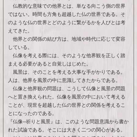
仏教的な意味での他界とは、単なる向こう側の世界
ではない。時間も方角も超越した仏の世界である。そ
のような仏の世界とどのように繋がるかを人びとは考
えてきた。
他界との関係の結び方は、地域や時代に応じて変容
している。
仏像を考える際には、そのような他界観を正しく踏
まえる必要があると自覚しはじめた。
風景は、そのことを考える大事な手がかりである。
人は、他界を風景の中に意識してきたからである。
仏像と他界観の問題は、こうして仏像と風景の問題
へと置き換えられた。仏像を風景の中において考える
ことが、現世を超越した仏の世界との関係を考えるこ
とになったのである。
『仏像─祈りと風景』は、このような問題意識から書か
れた試論である。そこには大きく二つの関心がある。