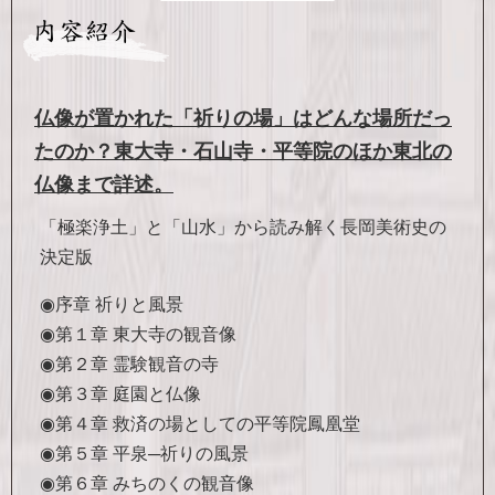
仏像が置かれた「祈りの場」はどんな場所だっ
たのか？東大寺・石山寺・平等院のほか東北の
仏像まで詳述。
「極楽浄土」と「山水」から読み解く長岡美術史の
決定版
◉序章 祈りと風景
◉第１章 東大寺の観音像
◉第２章 霊験観音の寺
◉第３章 庭園と仏像
◉第４章 救済の場としての平等院鳳凰堂
◉第５章 平泉─祈りの風景
◉第６章 みちのくの観音像