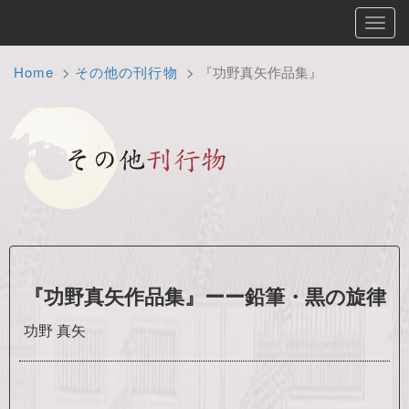
Toggl
navig
Home
その他の刊行物
『功野真矢作品集』
『功野真矢作品集』ーー鉛筆・黒の旋律
功野 真矢